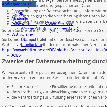
Berichtigung unrichtiger personenbezogener Daten,
Anfrage
Inhouse
Löschung Ihrer bei uns gespeicherten Daten,
Einschränkung der Datenverarbeitung, sofern wir Ihr
HOME
Widerspruch gegen die Verarbeitung Ihrer Daten bei
Akademie
Datenübertragbarkeit, sofern Sie in die Datenverarb
Präsenzschulungen & Web-Seminare
Welche Schulung wird benötigt?
Sofern Sie uns eine Einwilligung erteilt haben, können Sie 
WBT/Online
Sie können sich jederzeit mit einer Beschwerde an die fü
Übersicht alle
Wohnsitzes, Ihrer Arbeit oder der mutmaßlichen Verletzung.
tabellarisch
https://www.bfdi.bund.de/DE/Infothek/Anschriften_Links/a
Kontakt
JOBS
Zwecke der Datenverarbeitung durch 
Wir verarbeiten Ihre personenbezogenen Daten nur zu den
anderen als den genannten Zwecken findet nicht statt. Wir
Sie Ihre ausdrückliche Einwilligung dazu erteilt haben
die Verarbeitung zur Abwicklung eines Vertrags mit Ih
die Verarbeitung zur Erfüllung einer rechtlichen Verpf
die Verarbeitung zur Wahrung berechtigter Interessen erf