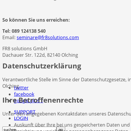
So können Sie uns erreichen:
Tel: 089 124138 540
Email:
seminare@fr8solutions.com
FR8 solutions GmbH
Dachauer Str. 122d, 82140 Olching
Datenschutzerklärung
Verantwortliche Stelle im Sinne der Datenschutzgesetze,
Olching
twitter
facebook
Ihre Betroffenenrechte
google plus 1
SUPPORT
Unter den angegebenen Kontaktdaten unseres Datenschutz
LOGIN
Auskunft über Ihre bei uns gespeicherten Daten und