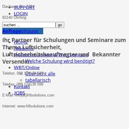
Dachauer Str. 122d
SUPPORT
LOGIN
82140 Olching
Anfrage
Inhouse
Ihr Partner für Schulungen und Seminare zum
HOME
Thema Luftsicherheit,
Akademie
Luftsicherheitsbeauftragter und Bekannter
Präsenzschulungen & Web-Seminare
Welche Schulung wird benötigt?
Versender.
WBT/Online
Übersicht alle
Telefon: 089 124138 540
tabellarisch
Telefax: 089 124138 599
Kontakt
JOBS
E-Mail: info(at)fr8solutions.com
Internet: www.fr8solutions.com