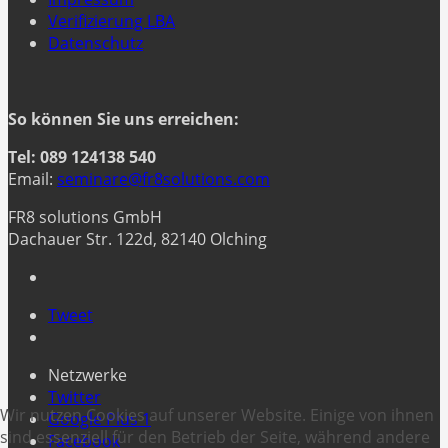
Verifizierung LBA
Datenschutz
So können Sie uns erreichen:
Tel: 089 124138 540
Email:
seminare@fr8solutions.com
FR8 solutions GmbH
Dachauer Str. 122d, 82140 Olching
Tweet
Netzwerke
Twitter
Wir nutzen Cookies auf unserer Website. Einige von ihnen
Google Plus 1
sind essenziell für den Betrieb der Seite, während andere
Facebook