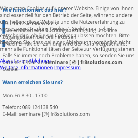
Wir nutzen Cookies auf unserer Website. Einige von ihnen
Wie funktioniert das hier?
sind essenziell für den Betrieb der Seite, während andere
uns helfen, diese Website und die Nutzererfahrung zu
1
Buchen Sie einen Kurs.
verbessern (Tracking Cookies). Sie können selbst
2
Sie erhalten eine Buchungsbestätigung und Ihre
entscheiden, ob Sie die Cookies zulassen möchten. Bitte
Zugangsdaten bei Onlinekursen.
beachten Sie, dass bei einer Ablehnung womöglich nicht
3
Nach Erhalt der Zahlung wird der Kurs freigeschaltet
mehr alle Funktionalitäten der Seite zur Verfügung stehen.
Falls Sie immer noch Probleme haben, so senden Sie uns
Akzeptieren
Ablehnen
bitte ein E-Mail an
seminare [ @ ] fr8solutions.com
.
Weitere Informationen
Impressum
Danke!
Wann erreichen Sie uns?
Mon-Fri 8:30 - 17:00
Telefon: 089 124138 540
E-Mail: seminare [@] fr8solutions.com