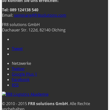
So können Sie uns erreichen:
Tel: 089 124138 540
Email:
seminare@fr8solutions.com
FR8 solutions GmbH
Dachauer Str. 122d, 82140 Olching
Tweet
Netzwerke
Twitter
Google Plus 1
Facebook
RSS
© 2010 - 2015
FR8 solutions GmbH
. Alle Rechte
vorbehalten.