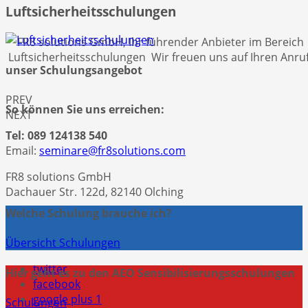
Luftsicherheitsschulungen
FR8 solutions GmbH, Ihr führender Anbieter im Bereich
Luftsicherheitsschulungen Wir freuen uns auf Ihren Anruf
unser Schulungsangebot
PREV
So können Sie uns erreichen:
NEXT
Tel: 089 124138 540
Email:
seminare@fr8solutions.com
FR8 solutions GmbH
Dachauer Str. 122d, 82140 Olching
Welche Schulung brauche ich?
Übersicht Schulungen
twitter
Hier geht es zu den AEO Sensibilisierungsschulungen
facebook
google plus 1
Schulungen