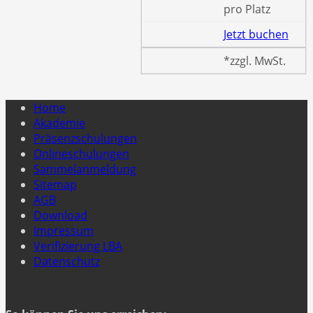
pro Platz
Jetzt buchen
*zzgl. MwSt.
Home
Akademie
Präsenzschulungen
Onlineschulungen
Sammelanmeldung
Sitemap
AGB
Download
Impressum
Verifizierung LBA
Datenschutz