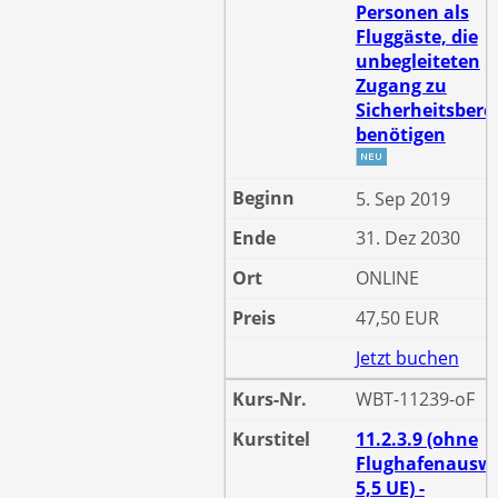
Personen als
Fluggäste, die
unbegleiteten
Zugang zu
Sicherheitsbere
benötigen
5. Sep 2019
31. Dez 2030
ONLINE
47,50 EUR
Jetzt buchen
WBT-11239-oF
11.2.3.9 (ohne
Flughafenauswe
5,5 UE) -